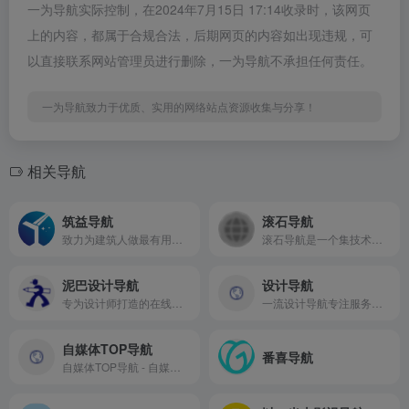
一为导航实际控制，在2024年7月15日 17:14收录时，该网页
上的内容，都属于合规合法，后期网页的内容如出现违规，可
以直接联系网站管理员进行删除，一为导航不承担任何责任。
一为导航致力于优质、实用的网络站点资源收集与分享！
相关导航
筑益导航
滚石导航
致力为建筑人做最有用的建筑导航
滚石导航是一个集技术、资源、副业、资讯于一体的副业资源导航
泥巴设计导航
设计导航
专为设计师打造的在线资源枢纽，致力于整合全球优质设计资源，提供高效便捷的一站式检索服务。让每位设计师都能在5秒内触达所需资源，释放创造力边界。
一流设计导航专注服务于设计师的导航网站。致力于分享优秀免费的设计网站网址，一流设计导航大全还包括免费无版权限制可商用的高品质素材，设计教程、尺寸规范、配色方案、设计素材和灵感等。
自媒体TOP导航
番喜导航
自媒体TOP导航 - 自媒体网络创业导航！