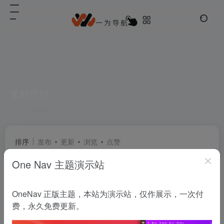
素材导航
共 1 篇网址
排序
发布
更新
浏览
点赞
One Nav 主题演示站
IE网址导航号
OneNav 正版主题，本站为演示站，仅作展示，一次付
导航网站专业测评，高度集成各大新闻媒体头条资讯
费，永久免费更新。
用户演示
# 工具导航
# 素材导航
# 网址导航