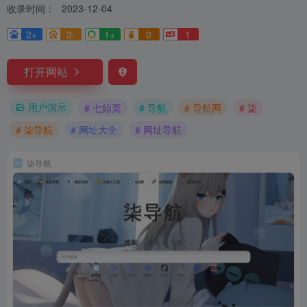
收录时间：
2023-12-04
2+
3-
1+
0
1
打开网站
用户演示
# 七始页
# 导航
# 导航网
# 柒
# 柒导航
# 网址大全
# 网址导航
柒导航