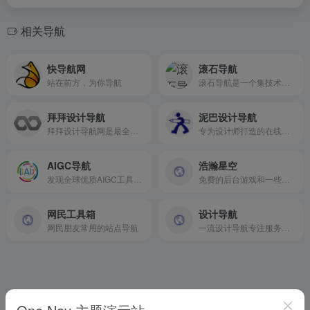
相关导航
快导航网
滚石导航
站在前方，为你导航
滚石导航是一个集技术、资源、副业、资讯于一体的副业资源导航
拜拜设计导航
泥巴设计导航
拜拜设计导航网是最全的设计师导航网站
专为设计师打造的在线资源枢纽，致力于整合全球优质设计资源，提供高效便捷的一站式检索服务。让每位设计师都能在5秒内触达所需资源，释放创造力边界。
AIGC导航
浩瀚星空
发现全球优质AIGC工具，与创作者一同成长
免费的后台游戏和一些常用工具收藏
网民工具箱
设计导航
网民朋友常用的站点导航
一流设计导航专注服务于设计师的导航网站。致力于分享优秀免费的设计网站网址，一流设计导航大全还包括免费无版权限制可商用的高品质素材，设计教程、尺寸规范、配色方案、设计素材和灵感等。