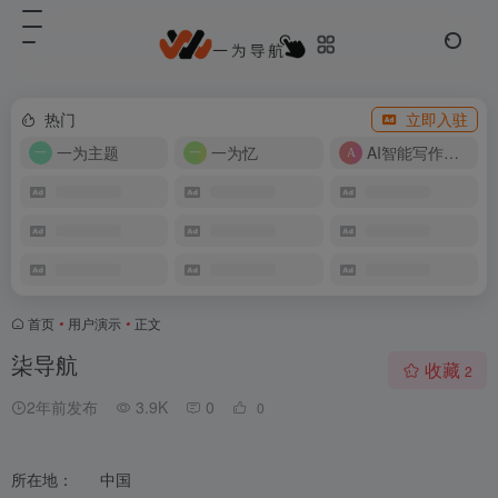
热门
立即入驻
一为主题
一为忆
AI智能写作工具
首页
•
用户演示
•
正文
柒导航
收藏
2
2年前发布
3.9K
0
0
所在地：
中国