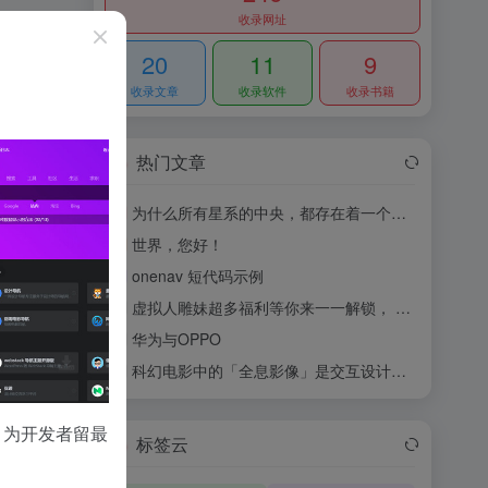
收录网址
20
11
9
收录文章
收录软件
收录书籍
热门文章
为什么所有星系的中央，都存在着一个黑洞？
1
世界，您好！
2
onenav 短代码示例
3
虚拟人雕妹超多福利等你来一一解锁， EP 单曲 MV《斑斓》今日首发
4
华为与OPPO
5
科幻电影中的「全息影像」是交互设计的未来么？
6
，为开发者留最
标签云