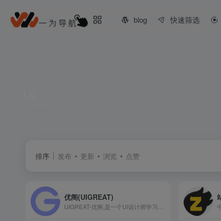
blog
快速筛选
UI
共 2 篇网址
排序
发布
更新
浏览
点赞
优阁(UIGREAT)
UIGREAT-优阁,是一个UI设计师学习交流分享的平台，免费的UI设计公开课成功引导UI新人设计师入门，分享最新UI设计教程，UI设计资源给大家提供更多的学习与工作机会