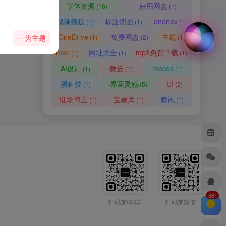
字体资源
好用网盘
(16)
(1)
视频模板
标注切图
onenav
(1)
(1)
(1)
OneDrive
免费网盘
主题
一为主题
(1)
(2)
(1)
mac
网址大全
mp3免费下载
(1)
(1)
(1)
AI设计
微云
macos
(1)
(1)
(1)
黑科技
界面灵感
UI
(1)
(5)
(2)
驻场博主
宝藏库
腾讯
(1)
(1)
(1)
36°
扫码加QQ群
扫码加微信