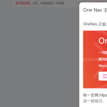
界面灵感
# UI
# 美术设计
# 资源
常用推荐
One Nav
OneNav
唯一官网:
http
后一丝动力。