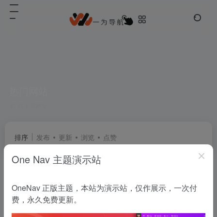
热门网站
共 1 篇网址
排序
发布
更新
浏览
点赞
One Nav 主题演示站
H139网址导航
OneNav 正版主题，本站为演示站，仅作展示，一次付
H139一站式全品类网址导航，聚合全网主流站点与小众宝藏资源，免注册无广告一键直达满足全场景上网需求。
费，永久免费更新。
常用推荐
# H139导航
# 主题变色
# 优秀模板