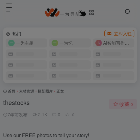
热门
立即入驻
一为主题
一为忆
AI智能写作工具
首页
•
素材资源
•
摄影图库
•
正文
thestocks
收藏
0
7年前发布
2.1K
0
0
Use our FREE photos to tell your story!