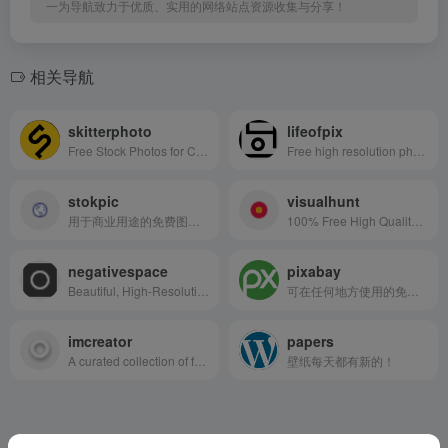
一为导航致力于优质、实用的网络站点资源收集与分享！
相关导航
skitterphoto
lifeofpix
Free Stock Photos for Creative Professionals
Free high resolution photography
stokpic
visualhunt
用于商业用途的免费图片素材
100% Free High Quality Photos
negativespace
pixabay
Beautiful, High-Resolution Free Stock Photos
可在任何地方使用的免费图片和视频
imcreator
papers
A curated collection of free web design resources, all for commercial use.
壁纸每天都有新的！