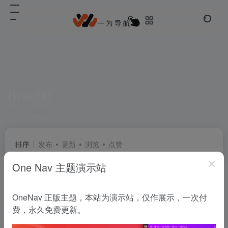
H139导航
共 1 篇网址
排序
发布
更新
浏览
点赞
One Nav 主题演示站
H139网址导航
OneNav 正版主题，本站为演示站，仅作展示，一次付
H139一站式全品类网址导航，聚合全网主流站点与小众宝藏资源，免注册无广告一键直达满足全场景上网需求。
费，永久免费更新。
常用推荐
# H139导航
# 主题变色
# 优秀模板