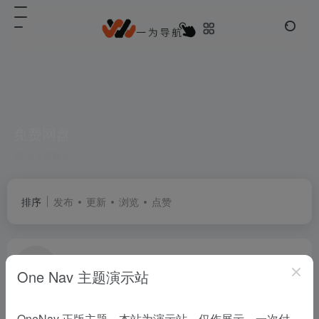
免费网盘
共 2 篇网址
排序
发布
更新
浏览
点赞
百度网盘
One Nav 主题演示站
安全的个人云存储服务
常用推荐
网盘云储
# 云存储
# 免费网盘
# 同步
OneNav 正版主题，本站为演示站，仅作展示，一次付