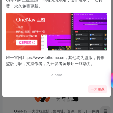
费，永久免费更新。
天翼云盘
珍藏美好生活 家庭云
网盘云储
# 个人云
# 云存储
# 云盘
没有了
唯一官网:
https://www.iotheme.cn
，其他均为盗版，传播
盗版可耻，支持作者，为开发者留最后一丝动力。
ioTheme
一为主题
OneNav 一为导航主题，集网址、资源、资讯于一体的