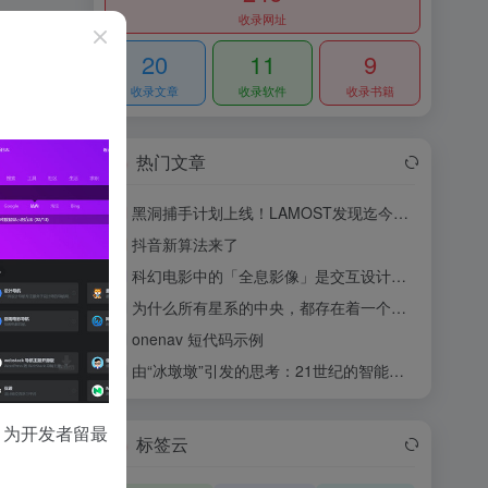
收录网址
20
11
9
收录文章
收录软件
收录书籍
热门文章
黑洞捕手计划上线！LAMOST发现迄今最大的恒星级黑洞
1
抖音新算法来了
2
科幻电影中的「全息影像」是交互设计的未来么？
3
为什么所有星系的中央，都存在着一个黑洞？
4
onenav 短代码示例
5
由“冰墩墩”引发的思考：21世纪的智能时代
6
，为开发者留最
标签云