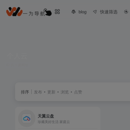
blog
快速筛选
个人云
共 1 篇网址
排序
发布
更新
浏览
点赞
天翼云盘
珍藏美好生活 家庭云