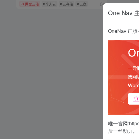
网盘云储
# 个人云
# 云存储
# 云盘
One Nav
OneNav
唯一官网:
http
后一丝动力。