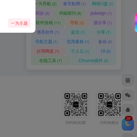
一为导航
睿导航网
网络U盘
(2)
(1)
(1)
同步
书籍期刊
jsdesign
(2)
(9)
(1)
软件游戏
导航
源分享
一为主题
(11)
(2)
(1)
佛系软件
蓝光
分享
(1)
(1)
(1)
导航主题
实用素材
备份
(1)
(1)
(2)
好用网盘
个人云
UI
(1)
(1)
(2)
在线工具
Chrome插件
(7)
(5)
29°
扫码加QQ群
扫码加微信