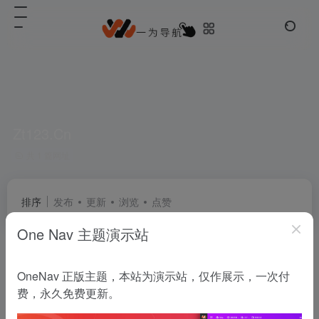
Zt123.Cn
共 1 篇网址
排序
发布
更新
浏览
点赞
One Nav 主题演示站
自媒体TOP导航
OneNav 正版主题，本站为演示站，仅作展示，一次付
自媒体TOP导航 - 自媒体网络创业导航！
费，永久免费更新。
常用推荐
用户演示
# Zt123.Cn
# 一为导航
# 优秀模板