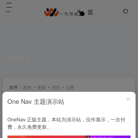
电信网盘
共 1 篇网址
排序
发布
更新
浏览
点赞
One Nav 主题演示站
天翼云盘
OneNav 正版主题，本站为演示站，仅作展示，一次付
珍藏美好生活 家庭云
费，永久免费更新。
网盘云储
# 个人云
# 云存储
# 云盘