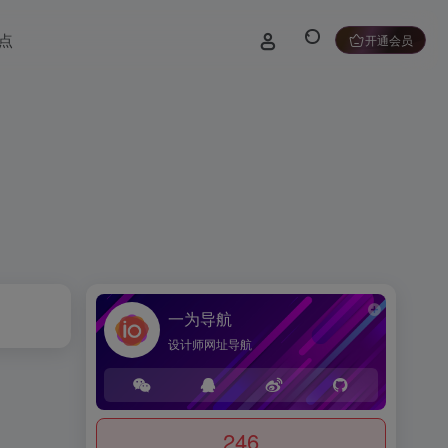
点
开通会员
一为导航
设计师网址导航
246