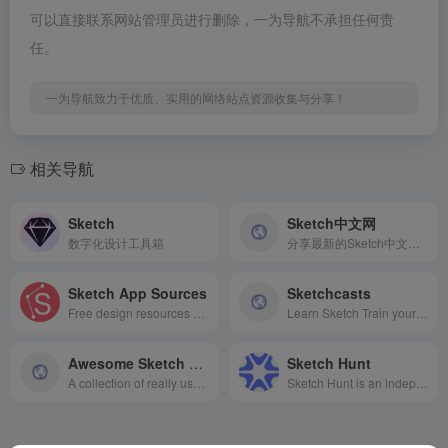
可以直接联系网站管理员进行删除，一为导航不承担任何责
任。
一为导航致力于优质、实用的网络站点资源收集与分享！
相关导航
Sketch
Sketch中文网
数字化设计工具箱
分享最新的Sketch中文手册
Sketch App Sources
Sketchcasts
Free design resources and plugins - Icons, UI Kits, Wireframes, iOS, Android Templates for Sketch
Learn Sketch Train your design skills with a weekly video tutorial
Awesome Sketch Plugins
Sketch Hunt
A collection of really useful Sketch plugins.
Sketch Hunt is an independent blog sharing gems in learning, plugins &amp; design tools for fans of Sketch app.