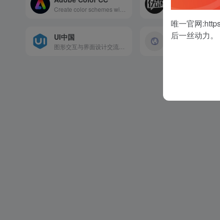
Create color schemes with the color wheel or browse thousands of color combinations from the Color community.
设计师交流学习平
唯一官网:
http
后一丝动力。
UI中国
自媒体TOP导航
图形交互与界面设计交流、作品展示、学习平台。