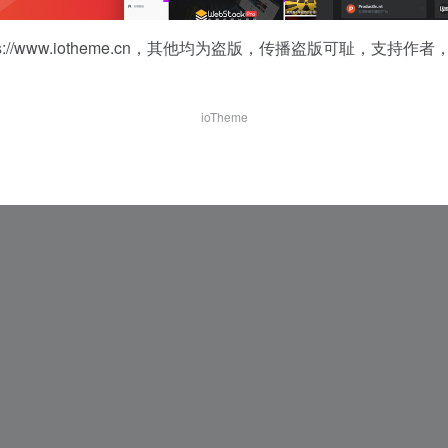
台
GitHub下载加速网站，提供GitHub文件加速服务，支持API、Git以及Releases、 Archive、gist、raw.githubusercontent.com等文件代理加速下载
s://www.iotheme.cn
，其他均为盗版，传播盗版可耻，支持作者
一为忆
宣小二 媒体
自媒体TOP导航 - 自媒体网络创业导航！
专注分享互联网最精品内容,包含编程,美术设计,工具软件,实用素材和资源,教程等几大分类的综合门户
ioTheme