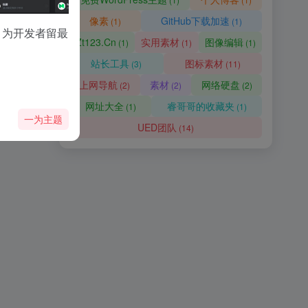
像素君直接让你制作属于你自己的像素头像，简单操作，独特风格。
像素
GitHub下载加速
(1)
(1)
，为开发者留最
Zt123.Cn
实用素材
图像编辑
(1)
(1)
(1)
发稿平台
站长工具
图标素材
(3)
(11)
宣小二 媒体发稿平台，自媒体发稿平台，短视频矩阵发布平台，基于AI驱动的企业自助式投放平台。
上网导航
素材
网络硬盘
(2)
(2)
(2)
网址大全
睿哥哥的收藏夹
(1)
(1)
一为主题
UED团队
(14)