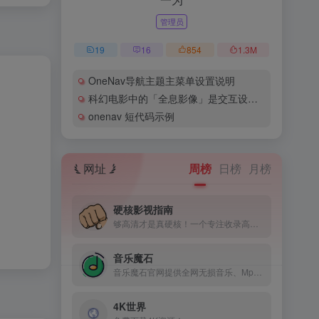
管理员
19
16
854
1.3
M
OneNav导航主题主菜单设置说明
科幻电影中的「全息影像」是交互设计的未来么？
onenav 短代码示例
网址
周榜
日榜
月榜
硬核影视指南
够高清才是真硬核！一个专注收录高清影视网站的导航
音乐魔石
音乐魔石官网提供全网无损音乐、Mp3、WAV、音乐免费下载
4K世界