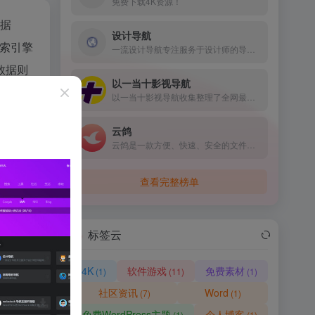
免费下载4K资源！
数据
设计导航
搜索引擎
一流设计导航专注服务于设计师的导航网站。致力于分享优秀免费的设计网站网址，一流设计导航大全还包括免费无版权限制可商用的高品质素材，设计教程、尺寸规范、配色方案、设计素材和灵感等。
数据则
以一当十影视导航
以一当十影视导航收集整理了全网最优质、最好用的免费电影网站目录、影视APP、电视盒子资源等，让你白嫖追剧看电影再也不用东奔西跑找网站了。
云鸽
云鸽是一款方便、快速、安全的文件传输助手。让您可以在不同设备之间轻松共享文件，它提供了简单直观的界面和高速稳定的传输速度，无需下载或登录，非常适合在日常生活和工作中共享文件。
控制，在
，一为导
查看完整榜单
l转载请注明
标签云
4K
软件游戏
免费素材
(1)
(11)
(1)
社区资讯
Word
(7)
(1)
免费WordPress主题
个人博客
(1)
(1)