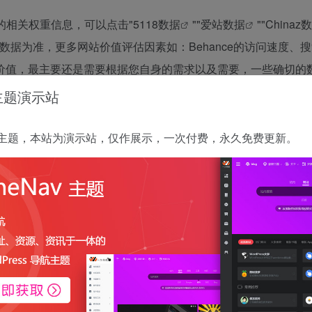
站的相关权重信息，可以点击"
5118数据
""
爱站数据
""
Chinaz
数据为准，更多网站价值评估因素如：Behance的访问速度、
价值，最主要还是需要根据您自身的需求以及需要，一些确切的
PV、跳出率等！
 主题演示站
特别声明
 正版主题，本站为演示站，仅作展示，一次付费，永久免费更新。
链接的准确性和完整性，同时，对于该外部链接的指向，不由一为导航实际
属于合规合法，后期网页的内容如出现违规，可以直接联系网站管理员进行删除
本文地址https://nav.iowen.cn/sites/8.htm
虾壳
像素君小程序