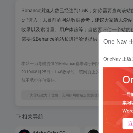
Behance浏览人数已经达到1.5K，如你需要查询该
"进入；以目前的网站数据参考，建议大家请以爱站
收录以及索引量、用户体验等；当然要评估一个站的
需要找Behance的站长进行洽谈提供。如该站的IP、
One Nav
OneNav
本站一为导航提供的Behance都来源于网络，不保证外部
2019年8月25日 11:46收录时，该网页上的内容，都
航不承担任何责任。
一为导航致力于优质、实用的网络站点资源收集与分享！
相关导航
Adobe Color CC
优设