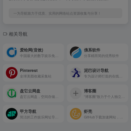
一为导航致力于优质、实用的网络站点资源收集与分享！
相关导航
爱给网(音效)
佛系软件
中国最大的数字娱乐免费素材下载网站,免费提供免费的音效配乐|3D模型|视频|游戏素材资源下载。
分享精而简的优秀软件
Pinterest
泥巴设计导航
全球美图收藏采集站
专为设计师打造的在线资源枢纽，致力于整合全球优质设计资源，提供高效便捷的一站式检索服务。让每位设计师都能在5秒内触达所需资源，释放创造力边界。
盘它云网盘
博客圈
盘它云网盘，空间存储服务平台
“博客圈“致力于个人独立博客，是由段先森维护的非营利性、自愿加入的博客活动，按照地区分类。成立于2021年7月24日，在这里能够看到许许多多志同道合的友人。
甲方导航
虾壳
简洁的工作娱乐网址导航网站
GitHub下载加速网站，提供GitHub文件加速服务，支持API、Git以及Releases、 Archive、gist、raw.githubusercontent.com等文件代理加速下载