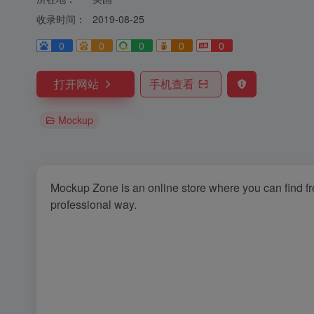
收录时间：
2019-08-25
0
0
0
0
0
打开网站
手机查看
Mockup
Mockup Zone is an online store where you can find f
professional way.