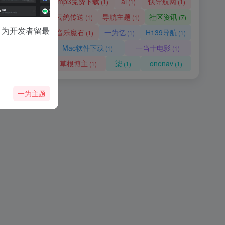
mp3免费下载
ai
快导航网
(1)
(1)
(1)
云鸽传送
导航主题
社区资讯
(1)
(1)
(7)
Exclusive mindblowing freebies for designers and developers
，为开发者留最
音乐魔石
一为忆
H139导航
(1)
(1)
(1)
Mac软件下载
一当十电影
(1)
(1)
草根博主
柒
onenav
(1)
(1)
(1)
一为主题