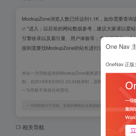
MockupZone浏览人数已经达到1.1K，如你需要
"进入；以目前的网站数据参考，建议大家请以爱站数
引擎收录以及索引量、用户体验等；当然要评估一个
One Nav
据则需要找MockupZone的站长进行洽谈提供。如该
OneNav
本站一为导航提供的MockupZone都来源于网络，不保
制，在2019年8月25日 23:34收录时，该网页上的内
一为导航不承担任何责任。
一为导航致力于优质、实用的网络站点资源收集与分享！
相关导航