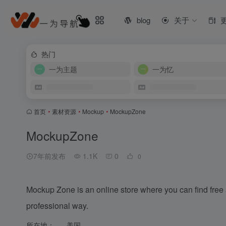
blog
关于
热门
一为主题
一为忆
首页
•
素材资源
•
Mockup
•
MockupZone
MockupZone
7年前发布
1.1K
0
0
Mockup Zone is an online store where you can find fre
professional way.
所在地：
美国