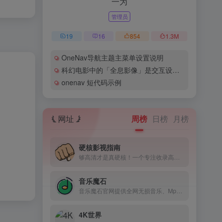
一为
管理员
19
16
854
1.3
M
OneNav导航主题主菜单设置说明
科幻电影中的「全息影像」是交互设计的未来么？
onenav 短代码示例
网址
周榜
日榜
月榜
硬核影视指南
够高清才是真硬核！一个专注收录高清影视网站的导航
音乐魔石
音乐魔石官网提供全网无损音乐、Mp3、WAV、音乐免费下载
4K世界