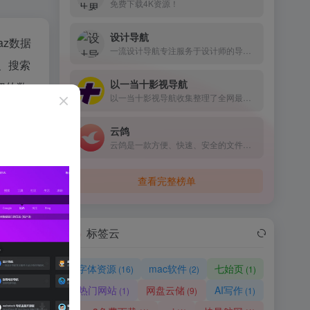
免费下载4K资源！
设计导航
naz数据
一流设计导航专注服务于设计师的导航网站。致力于分享优秀免费的设计网站网址，一流设计导航大全还包括免费无版权限制可商用的高品质素材，设计教程、尺寸规范、配色方案、设计素材和灵感等。
、搜索
以一当十影视导航
切的数
以一当十影视导航收集整理了全网最优质、最好用的免费电影网站目录、影视APP、电视盒子资源等，让你白嫖追剧看电影再也不用东奔西跑找网站了。
云鸽
云鸽是一款方便、快速、安全的文件传输助手。让您可以在不同设备之间轻松共享文件，它提供了简单直观的界面和高速稳定的传输速度，无需下载或登录，非常适合在日常生活和工作中共享文件。
实际控
查看完整榜单
行删除，
标签云
l转载请注明
字体资源
mac软件
七始页
(16)
(2)
(1)
热门网站
网盘云储
AI写作
(1)
(9)
(1)