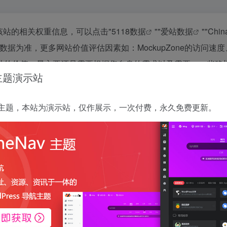
查询该站的相关权重信息，可以点击"
5118数据
""
爱站数据
""
Chi
据为准，更多网站价值评估因素如：MockupZone的访问速度
站的价值，最主要还是需要根据您自身的需求以及需要，一些确
 主题演示站
站的IP、PV、跳出率等！
特别声明
 正版主题，本站为演示站，仅作展示，一次付费，永久免费更新。
证外部链接的准确性和完整性，同时，对于该外部链接的指向，不由一为导航
容，都属于合规合法，后期网页的内容如出现违规，可以直接联系网站管理员进
本文地址https://nav.iowen.cn/sites/110.htm