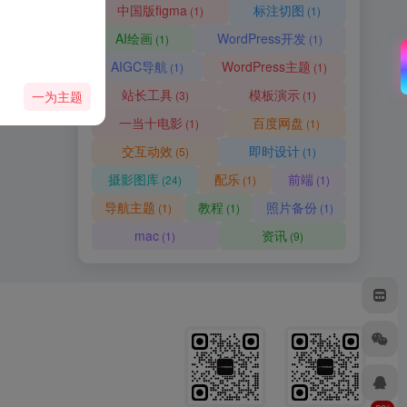
中国版figma
标注切图
(1)
(1)
AI绘画
WordPress开发
(1)
(1)
AIGC导航
WordPress主题
(1)
(1)
站长工具
模板演示
一为主题
(3)
(1)
一当十电影
百度网盘
(1)
(1)
交互动效
即时设计
(5)
(1)
摄影图库
配乐
前端
(24)
(1)
(1)
导航主题
教程
照片备份
(1)
(1)
(1)
mac
资讯
(1)
(9)