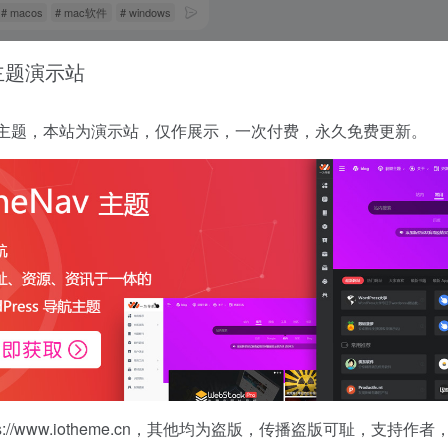
# macos
# mac软件
# windows
 主题演示站
没有了
 正版主题，本站为演示站，仅作展示，一次付费，永久免费更新。
s://www.iotheme.cn
，其他均为盗版，传播盗版可耻，支持作者