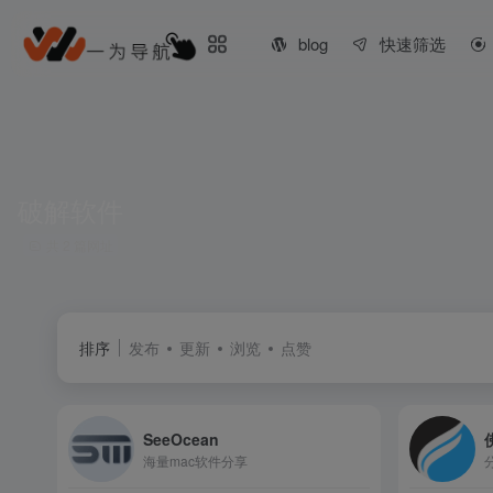
blog
快速筛选
破解软件
共 2 篇网址
排序
发布
更新
浏览
点赞
SeeOcean
海量mac软件分享