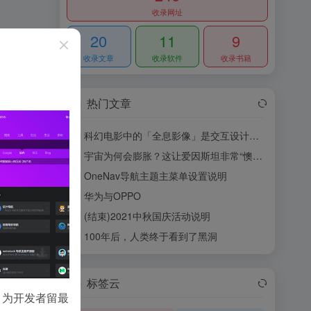
收录网址
20
11
9
收录文章
收录软件
收录书籍
热门文章
科幻电影中的「全息影像」是交互设计的未来么？
1
宇宙为何会膨胀？这让爱因斯坦非常“懊恼”！
2
OneNav导航主题主菜单设置说明
3
华为与OPPO
4
(结束)2021中秋国庆活动说明
5
100年后，人类终于看到了黑洞
6
标签云
，为开发者留最