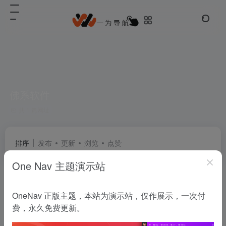
佛系软件
共 1 篇网址
排序
发布
更新
浏览
点赞
One Nav 主题演示站
佛系软件
OneNav 正版主题，本站为演示站，仅作展示，一次付
分享精而简的优秀软件
费，永久免费更新。
常用推荐
# macos
# mac软件
# windows