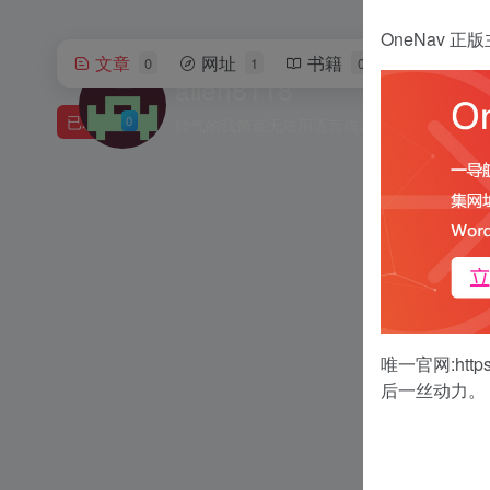
OneNav
文章
网址
书籍
软件
0
1
0
0
allen8118
已发布
0
帅气的我简直无法用语言描述！
唯一官网:
http
后一丝动力。