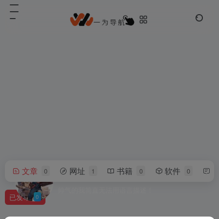
文章
网址
书籍
软件
0
1
0
0
情非得已。
帅气的我简直无法用语言描述！
已发布
0