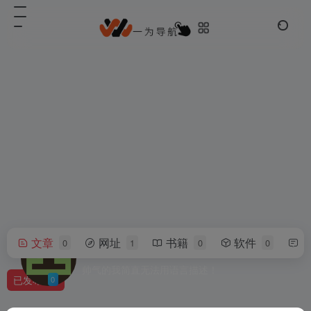
文章
网址
书籍
软件
0
1
0
0
用户2881041
帅气的我简直无法用语言描述！
已发布
0